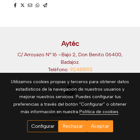
Aytéc
C/ Arroyazo Nº 16 –Bajo 2, Don Benito 06400,
Badajoz.
Teléfono:
924811193
Utilizamos cookies propias y terceros para obtener datos
estadísticos de la navegación de nuestros usuarios y
mejorar nuestros servicios. Puedes configurar tus
Aviso legal
preferencias a través del botón “Configurar” o obtener
Política de cookies
más información en nuestra
Política de cookies
.
Gestión de cookies
Política de privacidad
Configurar
Rechazar
Aceptar