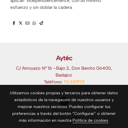
aplican independientemente, con un mínimo
esfuerzo y sin doblar la cadera.
Aytéc
C/ Arroyazo Nº 16 –Bajo 2, Don Benito 06400,
Badajoz.
Teléfono:
924811193
Utilizamos cookies propias y terceros para obtener datos
estadísticos de la navegación de nuestros usuarios y
mejorar nuestros servicios. Puedes configurar tus
Aviso legal
preferencias a través del botón “Configurar” o obtener
Política de cookies
más información en nuestra
Política de cookies
.
Gestión de cookies