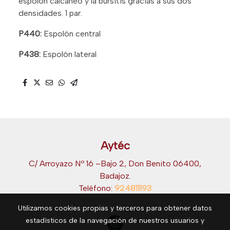
espolón calcáneo y la bursitis gracias a sus dos
densidades. 1 par.
P440:
Espolón central
P438:
Espolón lateral
Aytéc
C/ Arroyazo Nº 16 –Bajo 2, Don Benito 06400,
Badajoz.
Teléfono:
924811193
Utilizamos cookies propias y terceros para obtener datos
estadísticos de la navegación de nuestros usuarios y