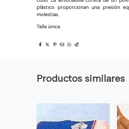
codo. La almohadilla consta de un polí
plástico proporcionan una presión eq
molestias.
Talla única.
Productos similares