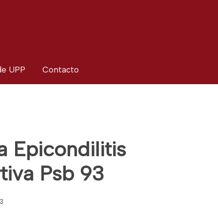
 de UPP
Contacto
 Epicondilitis
tiva Psb 93
93