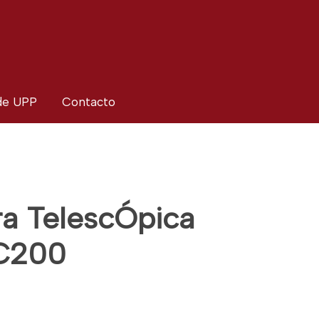
 de UPP
Contacto
a TelescÓpica
C200