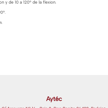
n y de 10 a 120º de la flexion.
0º.
m.
Aytéc