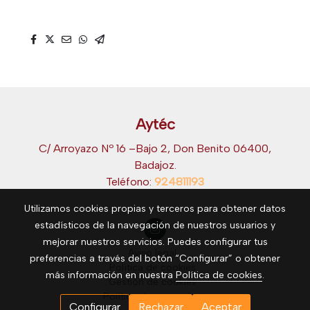
Aytéc
C/ Arroyazo Nº 16 –Bajo 2, Don Benito 06400,
Badajoz.
Teléfono:
924811193
Utilizamos cookies propias y terceros para obtener datos
estadísticos de la navegación de nuestros usuarios y
mejorar nuestros servicios. Puedes configurar tus
Aviso legal
preferencias a través del botón “Configurar” o obtener
Política de cookies
más información en nuestra
Política de cookies
.
Gestión de cookies
Política de privacidad
Configurar
Rechazar
Aceptar