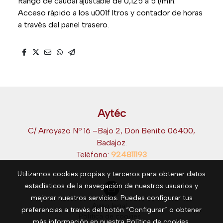
Rango de caudal ajustable de 0,125 a 5 l/min.
Acceso rápido a los u001f ltros y contador de horas
a través del panel trasero.
Aytéc
C/ Arroyazo Nº 16 –Bajo 2, Don Benito 06400,
Badajoz.
Teléfono:
924811193
Utilizamos cookies propias y terceros para obtener datos
estadísticos de la navegación de nuestros usuarios y
mejorar nuestros servicios. Puedes configurar tus
Aviso legal
preferencias a través del botón “Configurar” o obtener
Política de cookies
más información en nuestra
Política de cookies
.