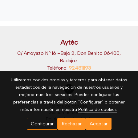
Aytéc
C/ Arroyazo Nº 16 –Bajo 2, Don Benito 06400,
Badajoz.
Teléfono:
924811193
Utilizamos cookies propias y terceros para obtener datos
estadísticos de la navegación de nuestros usuarios y
mejorar nuestros servicios. Puedes configurar tus
Aviso legal
preferencias a través del botón “Configurar” o obtener
Política de cookies
más información en nuestra
Política de cookies
.
Gestión de cookies
Política de privacidad
Configurar
Rechazar
Aceptar