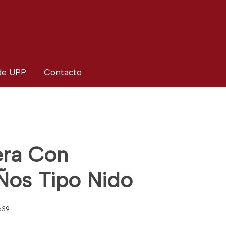
 de UPP
Contacto
era Con
Ños Tipo Nido
639