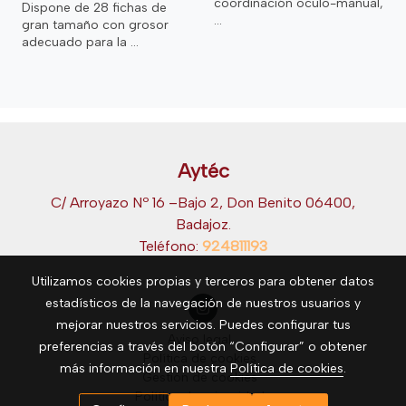
coordinación oculo-manual,
Dispone de 28 fichas de
...
gran tamaño con grosor
adecuado para la ...
Aytéc
C/ Arroyazo Nº 16 –Bajo 2, Don Benito 06400,
Badajoz.
Teléfono:
924811193
Utilizamos cookies propias y terceros para obtener datos
estadísticos de la navegación de nuestros usuarios y
mejorar nuestros servicios. Puedes configurar tus
Aviso legal
preferencias a través del botón “Configurar” o obtener
Política de cookies
más información en nuestra
Política de cookies
.
Gestión de cookies
Política de privacidad