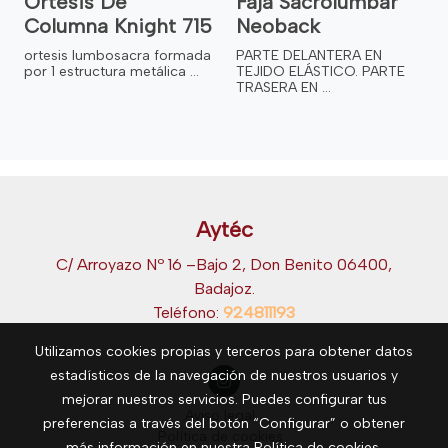
Ortesis De
Faja Sacrolumbar
Columna Knight 715
Neoback
ortesis lumbosacra formada
PARTE DELANTERA EN
por 1 estructura metálica ...
TEJIDO ELÁSTICO. PARTE
TRASERA EN ...
Aytéc
C/ Arroyazo Nº 16 –Bajo 2, Don Benito 06400,
Badajoz.
Teléfono:
924811193
Utilizamos cookies propias y terceros para obtener datos
estadísticos de la navegación de nuestros usuarios y
mejorar nuestros servicios. Puedes configurar tus
Aviso legal
preferencias a través del botón “Configurar” o obtener
Política de cookies
más información en nuestra
Política de cookies
.