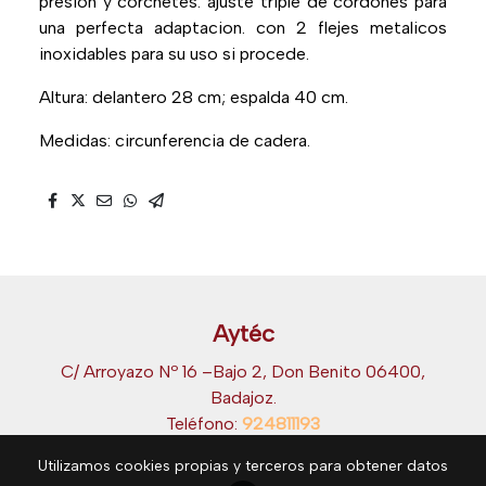
presion y corchetes. ajuste triple de cordones para
una perfecta adaptacion. con 2 flejes metalicos
inoxidables para su uso si procede.
Altura: delantero 28 cm; espalda 40 cm.
Medidas: circunferencia de cadera.
Aytéc
C/ Arroyazo Nº 16 –Bajo 2, Don Benito 06400,
Badajoz.
Teléfono:
924811193
Utilizamos cookies propias y terceros para obtener datos