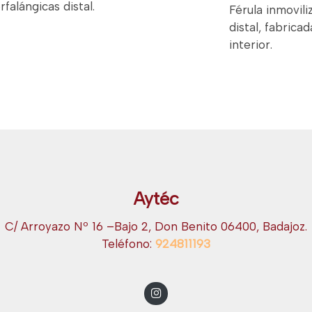
falángicas distal.
Férula inmovili
distal, fabrica
interior.
Aytéc
C/ Arroyazo Nº 16 –Bajo 2, Don Benito 06400, Badajoz.
Teléfono:
924811193