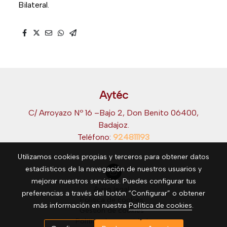
Bilateral.
Aytéc
C/ Arroyazo Nº 16 –Bajo 2, Don Benito 06400,
Badajoz.
Teléfono:
924811193
Utilizamos cookies propias y terceros para obtener datos
estadísticos de la navegación de nuestros usuarios y
mejorar nuestros servicios. Puedes configurar tus
Aviso legal
preferencias a través del botón “Configurar” o obtener
Política de cookies
más información en nuestra
Política de cookies
.
Gestión de cookies
Política de privacidad