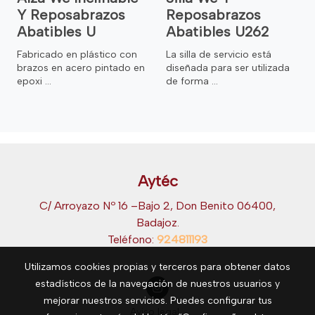
Y Reposabrazos
Reposabrazos
Abatibles U
Abatibles U262
Fabricado en plástico con
La silla de servicio está
brazos en acero pintado en
diseñada para ser utilizada
epoxi ...
de forma ...
Aytéc
C/ Arroyazo Nº 16 –Bajo 2, Don Benito 06400,
Badajoz.
Teléfono:
924811193
Utilizamos cookies propias y terceros para obtener datos
estadísticos de la navegación de nuestros usuarios y
mejorar nuestros servicios. Puedes configurar tus
Aviso legal