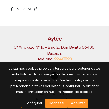
Aytéc
C/ Arroyazo Nº 16 –Bajo 2, Don Benito 06400,
Badajoz.
Teléfono:
924811193
Utilizamos cookies propias y terceros para obtener datos
estadísticos de la navegación de nuestros usuarios y
mejorar nuestros servicios. Puedes configurar tus
Aviso legal
preferencias a través del botón “Configurar” o obtener
Política de cookies
más información en nuestra
Política de cookies
.
Gestión de cookies
Política de privacidad
Configurar
Rechazar
Aceptar