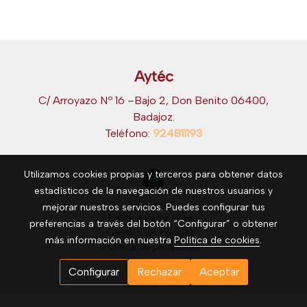
Aytéc
C/ Arroyazo Nº 16 –Bajo 2, Don Benito 06400,
Badajoz.
Teléfono:
924811193
Utilizamos cookies propias y terceros para obtener datos
estadísticos de la navegación de nuestros usuarios y
Aviso legal
mejorar nuestros servicios. Puedes configurar tus
Política de cookies
preferencias a través del botón “Configurar” o obtener
Gestión de cookies
más información en nuestra
Política de cookies
.
Política de privacidad
Configurar
Rechazar
Aceptar