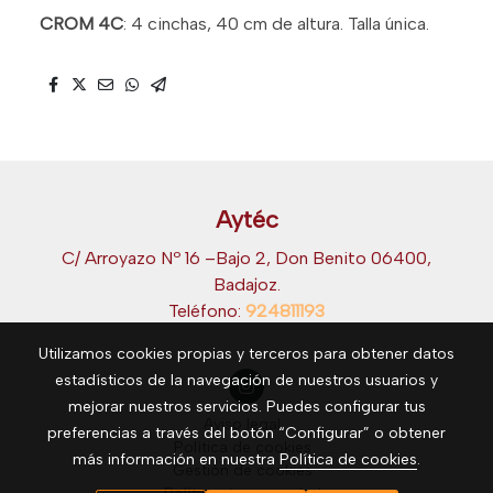
CROM 4C
: 4 cinchas, 40 cm de altura. Talla única.
Aytéc
C/ Arroyazo Nº 16 –Bajo 2, Don Benito 06400,
Badajoz.
Teléfono:
924811193
Utilizamos cookies propias y terceros para obtener datos
estadísticos de la navegación de nuestros usuarios y
mejorar nuestros servicios. Puedes configurar tus
Aviso legal
preferencias a través del botón “Configurar” o obtener
Política de cookies
más información en nuestra
Política de cookies
.
Gestión de cookies