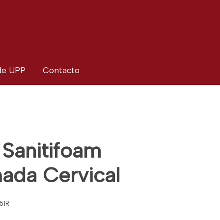
 de UPP
Contacto
Sanitifoam
ada Cervical
51R