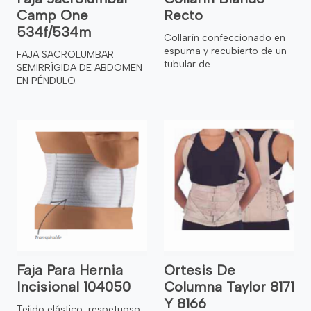
Camp One
Recto
534f/534m
Collarín confeccionado en
espuma y recubierto de un
FAJA SACROLUMBAR
tubular de ...
SEMIRRÍGIDA DE ABDOMEN
EN PÉNDULO.
Faja Para Hernia
Ortesis De
Incisional 104050
Columna Taylor 8171
Y 8166
Tejido elástico, respetuoso